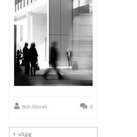
Beit Ahavah
0
u3.jpg