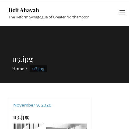
Beit Ahavah
The Reform Synagogue of Greater Northampton
u3.jpg
Home
u3.jpg
November 9, 2020
u3.jpg